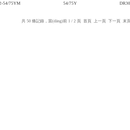
2-54/75YM
54/75Y
DR30
共 50 條記錄，當(dāng)前 1 / 2 頁 首頁 上一頁
下一頁
末