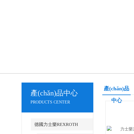
產(chǎn)品
產(chǎn)品中心
中心
PRODUCTS CENTER
德國力士樂REXROTH