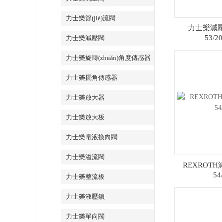
力士樂節(jié)流閥
力士樂減壓閥
53/2
力士樂減壓閥
力士樂旋轉(zhuǎn)角度傳感器
力士樂擺角傳感器
力士樂放大器
力士樂放大板
力士樂電液換向閥
力士樂溢流閥
REXROTH
54
力士樂整流板
力士樂液壓鎖
力士樂單向閥