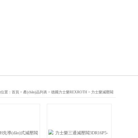
在的位置：
首頁
>
產(chǎn)品列表
>
德國力士樂REXROTH
>
力士樂減壓閥