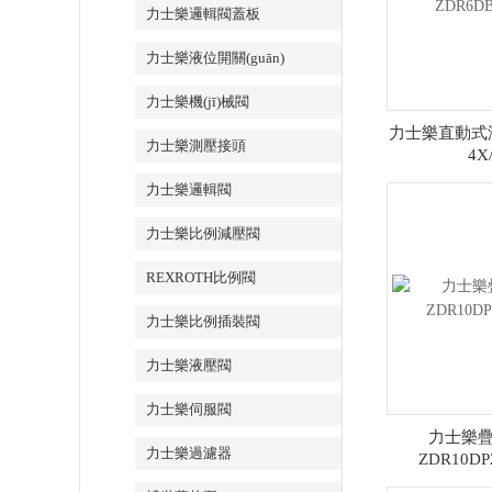
力士樂邏輯閥蓋板
力士樂液位開關(guān)
力士樂機(jī)械閥
力士樂直動式減
力士樂測壓接頭
4X
力士樂邏輯閥
力士樂比例減壓閥
REXROTH比例閥
力士樂比例插裝閥
力士樂液壓閥
力士樂伺服閥
力士樂
力士樂過濾器
ZDR10DP