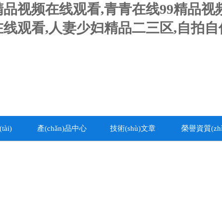
精品视频在线观看,青青在线99精品视
频在线观看,人妻少妇精品二三区,自拍
ài)
產(chǎn)品中心
技術(shù)文章
榮譽資質(zhì