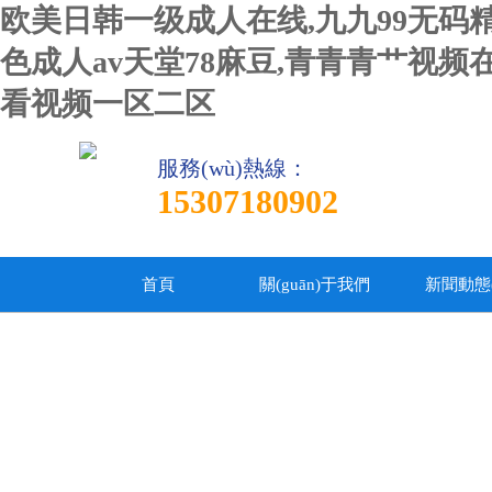
欧美日韩一级成人在线,九九99无码
色成人av天堂78麻豆,青青青艹视
看视频一区二区
服務(wù)熱線：
15307180902
首頁
關(guān)于我們
新聞動態(t