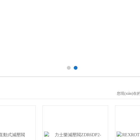
您現(xiàn)