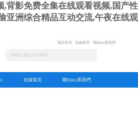
频,背影免费全集在线观看视频,国产性
自偷亚洲综合精品互动交流,午夜在线观
返回首頁
在線留言
聯(lián)系我們
)
在線留言
聯(lián)系我們