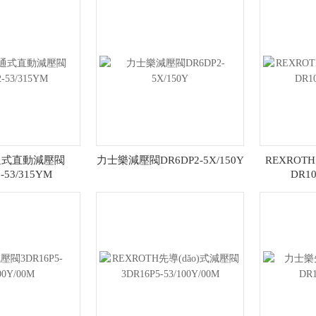
通式直動減壓閥
力士樂減壓閥DR6DP2-5X/150Y
REXROT
-53/315YM
DR10