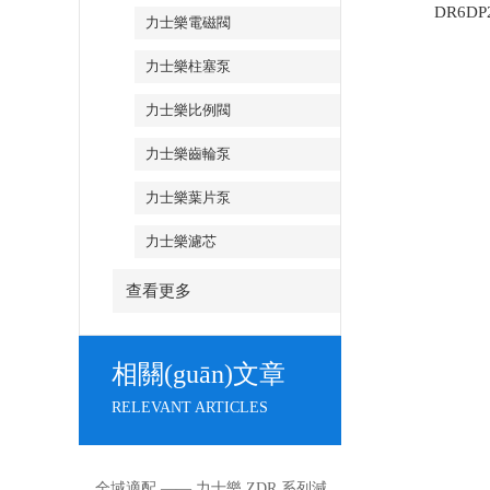
DR6DP
力士樂電磁閥
力士樂柱塞泵
力士樂比例閥
力士樂齒輪泵
力士樂葉片泵
力士樂濾芯
查看更多
相關(guān)文章
RELEVANT ARTICLES
全域適配 —— 力士樂 ZDR 系列減