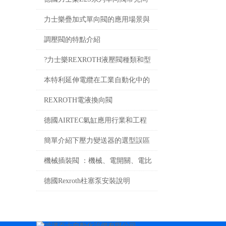
題以及解決方案
力士樂疊加式單向閥的應用場景與
技術解析
調壓閥的特點介紹
?力士樂REXROTH液壓閥種類和型
號系列
本特利延伸電纜在工業自動化中的
作用
REXROTH電液換向閥
4WEH16D72/6EG24N9ETS2K4
德國AIRTEC氣缸應用行業和工程
案例
簡單介紹下壓力變送器的選型誤區
有哪些？
機械插裝閥 ：機械、電開關、電比
例、流量控制
德國Rexroth柱塞泵安裝說明