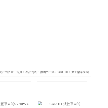
現在的位置：
首頁
>
產品列表
>
德國力士樂REXROTH
>
力士樂單向閥