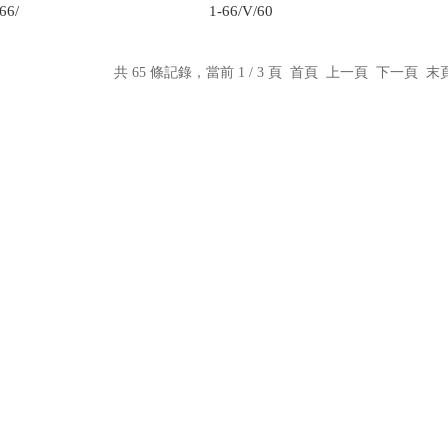
66/
1-66/V/60
共 65 條記錄，當前 1 / 3 頁 首頁 上一頁
下一頁
末