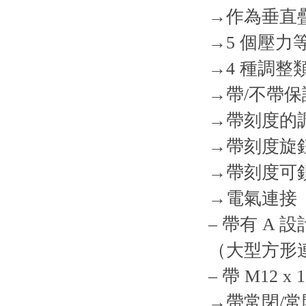
→作為垂直疊
→5 個壓力
→4 種調整
→帶/不帶
→帶刻度的
→帶刻度旋
→帶刻度可
→電氣連接
– 帶有 A 
（大型方形
– 帶 M12 x
→帶常閉/