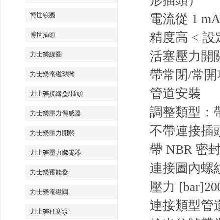
形插頭）
博世線圈
電流從 1 
精度高 < 設
博世插頭
活塞壓力開
力士樂線圈
帶常閉/常
力士樂電磁球閥
管道安裝
力士樂接線盒/插頭
調整類型：
力士樂壓力傳感器
不帶連接插頭，連
力士樂壓力開關
帶 NBR 密
力士樂壓力繼電器
連接圖內螺紋 
力士樂蓄能器
壓力 [bar]20
力士樂電磁閥
連接類型管
力士樂柱塞泵