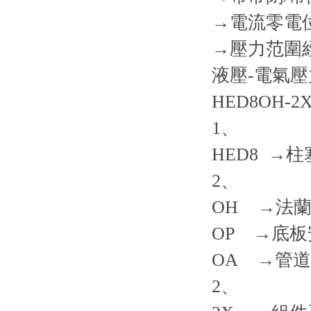
→電流零電位轉
→壓力范圍經過
液壓-電氣
HED8OH-2X
1、
HED8 →
2、
OH →法
OP →底板
OA →管
2、