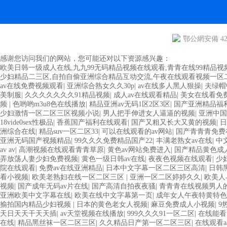
鄂公網安備 420
感谢您访问我们的网站，您可能还对以下资源感兴趣：
欧美日韩一级成人在线,九九99无码精品视频在线观看,青青在线99精品视
少妇精品二三区,自拍自偷亚洲综合精品互动交流,午夜在线观看视频一区
av在线免费视频观看
|
亚洲综合熟女久久30p
|
av在线多人黑人狠操
|
夫绿帽
美制服
|
久久久久久久久91精品视频
|
成人av在线观看精品
|
美女在线看免
频
|
色哟哟m3u8色在线播放
|
精品亚洲av无码1区2区3区
|
国产亚洲精品福
少妇激情一区二区三区视频小说
|
男人把手伸进女人逼逼的视频
|
亚洲中国
18vide0sex性极品
|
香蕉国产福利在线观看
|
国产又粗又长大又黄的视频
|
日
洲综合在线
|
精品suv一区二区33
|
可以在线观看的av网站
|
国产青青青免费
亚洲无码国产视频精品
|
99久久久免费精品国产22
|
丰满老熟女av在线
|
中
av av
|
高潮视频在线观看青青草原
|
黄色av网站免费进入
|
国产精品黄色成
弄放荡人妻少妇免费视频
|
黄色一级日韩av在线
|
夜夜色视频在线观看
|
少
院在线观看
|
免费av在线亚洲精品
|
日本中文字幕一区二区三区高清
|
日韩
看小视频
|
欧美老熟妇在线一区二区三区
|
亚洲一区二区婷婷久久
|
欧美人
视频
|
国产成年无码av片在线
|
国产高清自拍夜夜骚
|
青青青在线视频男人
亚洲欧美中文字幕在线
|
欧美在线中文字幕第一页
|
成年女人午夜特黄特色
揄拍国内精品少妇视频
|
日本的黄色老女人视频
|
麻豆免费成人小视频
|
9
天日天天干天天插
|
av天堂视频在线播放
|
999久久久91一区二区
|
在线能看
在线
|
精品黑丝袜一区二区三区
|
久久精品日产第一区二区三区
|
在线观看a