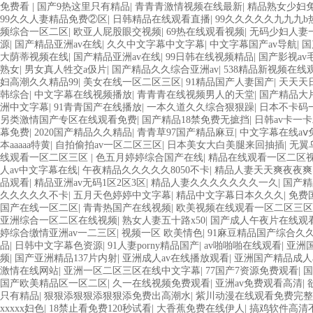
免费看
|
国产9热这里只有精品
|
青青青激情视频在线最新
|
精品熟女少妇
99久久人妻精品免费②区
|
日韩精品在线观看直播
|
99久久久久久九九九b
频综合一区二区
|
欧亚人屁股眼交视频
|
69热在线观看视频
|
无码少妇人妻
源
|
国产精品亚洲av在线
|
久久中文字幕中文字幕
|
中文字幕国产av导航
|
国
大荫蒂视频在线
|
国产精品亚洲av在线
|
99日韩在线视频精品
|
国产影视av
熟女
|
男女真人牲交a伋片
|
国产精品久久综合亚洲av
|
538精品新视频在线
妇高潮久久精品99
|
美女在线一区二区三区
|
91精品国产人妻国产
|
天天天
韩综合
|
中文字幕在线视频播放
|
青青青在线视频男人的天堂
|
国产精品大
洲中文字幕
|
91青青国产在线播放
|
一本久道久久综合狠狠躁
|
日本不卡码
另类激情国产专区在线观看免费
|
国产精品18禁免费无摭挡
|
日韩av卡一
幕免费
|
2020国产精品久久精品
|
青青草97国产精品麻豆
|
中文字幕在线aⅴ
本aaaaa特黄
|
自拍偷拍av一区二区三区
|
日本美女大白美腿来回抽插
|
无翼
线观看一区二区三区
|
色五月婷婷综合国产在线
|
精品在线观看一区二区
人av中文字幕在线
|
午夜精品久久久久久8050不卡
|
精品人妻天天爽夜夜爽
品观看
|
精品亚洲av无码1区2区3区
|
精品人妻久久久久久久久一久
|
国产精
久久久久久不卡
|
五月天色婷婷中文字幕
|
精品中文字幕日本久久久
|
免费
国产在线一区二区
|
青青热国产在线视频
|
欧美视频在线观看一区二区三
亚洲综合一区二区在线视频
|
熟女人妻五十路x50
|
国产成人午夜片在线观
婷综合缴情亚洲av一二三区
|
视频一区 欧美情色
|
91麻豆精品国产综合久
品
|
日韩中文字幕色资源
|
91人妻porny精品国产
|
av啪啪啪在线观看
|
亚洲
频
|
国产亚洲精品137片内射
|
亚洲成人av在线播放观看
|
亚洲国产精品成人a
激情在线网站
|
亚洲一区二区三区在线中文字幕
|
77国产7资源免费观看
|
国
国产欧美精品区一区二区
|
久一在线视频免费观看
|
亚洲av免费观看高清
|
只有精品
|
狠狠添狠狠添狠狠添免费出高潮水
|
紫川动漫在线观看免费完整
xxxxx妇色
|
18禁止看免费120秒试看
|
大香蕉免费在线伊人
|
搞鸡软件高清