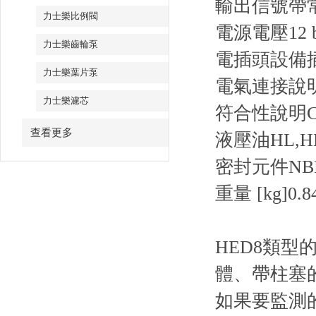
輸出信號帶
力士樂比例閥
電源電壓12 bi
力士樂齒輪泵
電插頭設備插頭 
力士樂葉片泵
電氣連接說明4 
力士樂濾芯
符合性說明CE
查看更多
液壓油HL,HL
密封元件NB
重量 [kg]
0.8
HED8類
體、帶柱塞
如果要監測