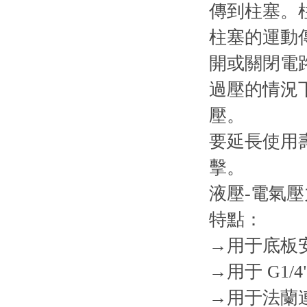
傳到柱塞。
柱塞的運動
開或關閉電
過壓的情況
壓。
要延長使用
擊。
液壓-電氣
特點：
→用于底板
→用于 G1/
→用于法蘭連接