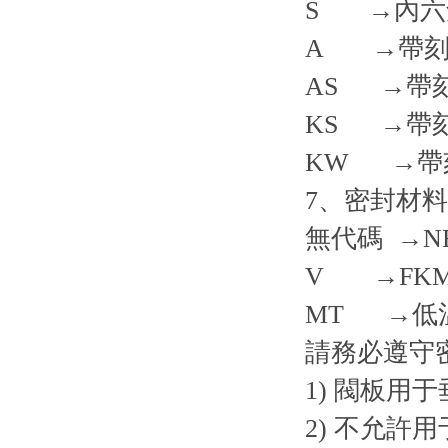
S →內六
A →帶刻
AS →帶
KS →帶
KW →帶
7、密封材料
無代碼 →N
V →FKM
MT →低溫密
請務必遵守
1) 閥板用
2) 不允許