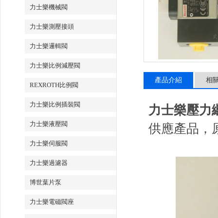
力士樂機械閥
力士樂測壓接頭
力士樂邏輯閥
力士樂比例減壓閥
產品介紹
相
REXROTH比例閥
力士樂比例插裝閥
力士樂壓力
力士樂液壓閥
供應產品，
力士樂伺服閥
力士樂過濾器
博世葉片泵
力士樂電磁閥座